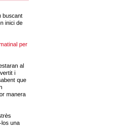
u buscant
n inici de
 matinal per
estaran al
ertit i
 sabent que
n
llor manera
strès
r-los una