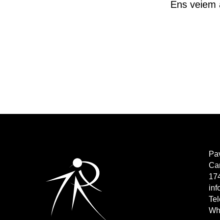
Ens veiem 
Pav
Ca
174
inf
Te
Wh