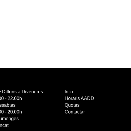
 Dilluns a Divendres
Inici
00 - 22.00h
Horaris AADD
ssabtes
Quotes
00 - 20.00h
Contactar
iumenges
ncat