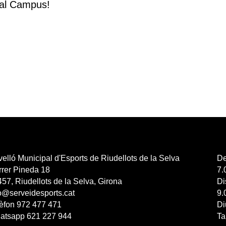
al Campus!
elló Municipal d'Esports de Riudellots de la Selva
De
rrer Pineda 18
7.
57, Riudellots de la Selva, Girona
Di
o@serveidesports.cat
9.
lèfon 972 477 471
D
atsapp 621 227 944
Ta