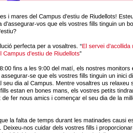
es i mares del Campus d’estiu de Riudellots! Este
d’assegurar-vos que els vostres fills tinguin un bo
’estiu?
lució perfecta per a vosaltres. “
El servei d’acollida
l Campus d’estiu de Riudellots
”
8:00 fins a les 9:00 del matí, els nostres monitors 
assegurar-se que els vostres fills tinguin un inici div
l seu dia al Campus. Mentre vosaltres us relaxeu
 fills estan en bones mans, els vostres petits tindra
at de fer nous amics i començar el seu dia de la mi
ue la falta de temps durant les matinades causi e
. Deixeu-nos cuidar dels vostres fills i proporciona