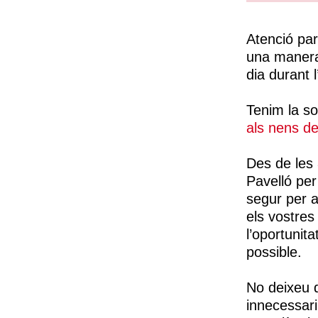
Atenció par
una manera 
dia durant l
Tenim la so
als nens de
Des de les 
Pavelló per 
segur per a
els vostres
l’oportunit
possible.
No deixeu q
innecessari